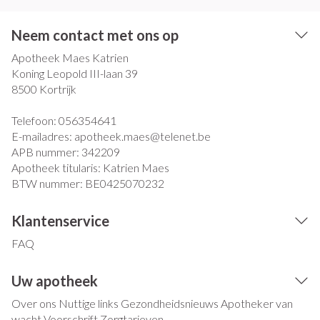
Neem contact met ons op
Apotheek Maes Katrien
Koning Leopold III-laan 39
8500
Kortrijk
Telefoon:
056354641
E-mailadres:
apotheek.maes@
telenet.be
APB nummer:
342209
Apotheek titularis:
Katrien Maes
BTW nummer:
BE0425070232
Klantenservice
FAQ
Uw apotheek
Over ons
Nuttige links
Gezondheidsnieuws
Apotheker van
wacht
Voorschrift
Zorgtarieven