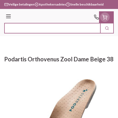
Ga naar de inhoud
Veilige betalingen
Apothekersadvies
Snelle beschikbaarheid
Menu
Zoek
Product, merk, categorie...
Podartis Orthovenus Zool Dame Beige 38