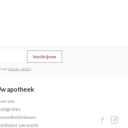
Inschrijven
 onze
privacy policy
.
w apotheek
ver ons
uttige links
ezondheidsnieuws
potheker van wacht