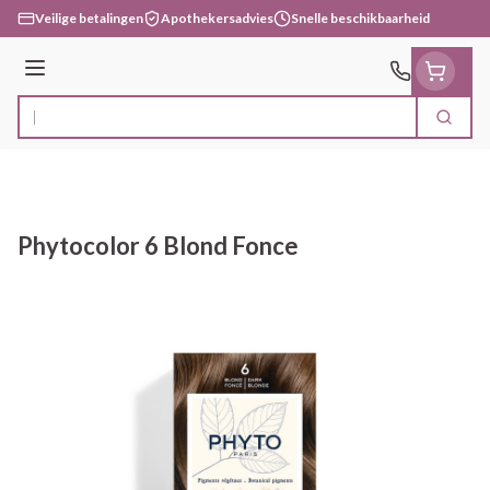
Ga naar de inhoud
Veilige betalingen
Apothekersadvies
Snelle beschikbaarheid
Menu
Zoek
Product, merk, categorie...
Phytocolor 6 Blond Fonce