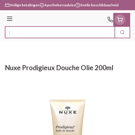
Ga naar de inhoud
Veilige betalingen
Apothekersadvies
Snelle beschikbaarheid
Menu
Zoek
Product, merk, categorie...
Nuxe Prodigieux Douche Olie 200ml