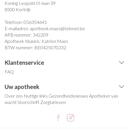
Koning Leopold III-laan 39
8500
Kortrijk
Telefoon:
056354641
E-mailadres:
apotheek.maes@
telenet.be
APB nummer:
342209
Apotheek titularis:
Katrien Maes
BTW nummer:
BE0425070232
Klantenservice
FAQ
Uw apotheek
Over ons
Nuttige links
Gezondheidsnieuws
Apotheker van
wacht
Voorschrift
Zorgtarieven