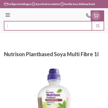
Ga naar de inhoud
Veilige betalingen
Apothekersadvies
Snelle beschikbaarheid
Menu
Zoek
Product, merk, categorie...
Nutrison Plantbased Soya Multi Fibre 1l