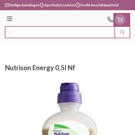
Ga naar de inhoud
Veilige betalingen
Apothekersadvies
Snelle beschikbaarheid
Menu
Zoek
Product, merk, categorie...
Nutrison Energy 0,5l Nf