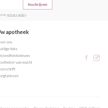
Inschrijven
 onze
privacy policy
.
w apotheek
ver ons
uttige links
ezondheidsnieuws
potheker van wacht
oorschrift
orgtarieven