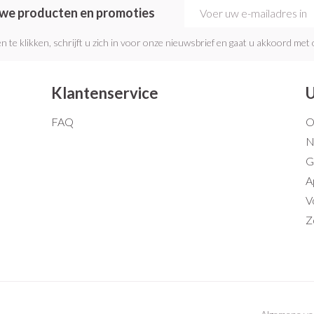
E-mail adres
euwe producten en promoties
n te klikken, schrijft u zich in voor onze nieuwsbrief en gaat u akkoord met
Klantenservice
U
FAQ
O
N
G
A
V
Z