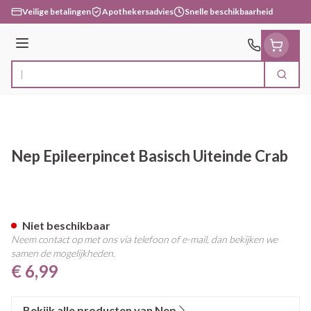
Ga naar de inhoud
Veilige betalingen
Apothekersadvies
Snelle beschikbaarheid
Menu
Zoek
Product, merk, categorie...
Nep Epileerpincet Basisch Uiteinde Crab
Nep Epileerpincet Basisch Uit
Niet beschikbaar
Neem contact op met ons via telefoon of e-mail, dan bekijken we
samen de mogelijkheden.
€ 6,99
Bekijk alle producten van Nep