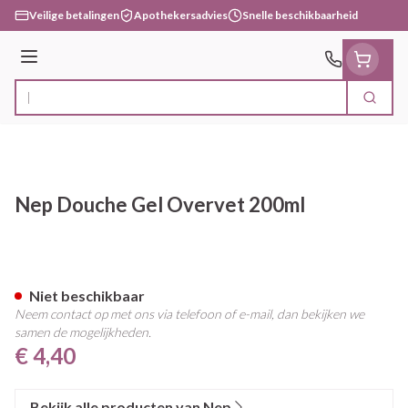
Ga naar de inhoud
Veilige betalingen
Apothekersadvies
Snelle beschikbaarheid
Menu
Zoek
Product, merk, categorie...
Nep Douche Gel Overvet 200ml
Nep Douche Gel Overvet 200
Niet beschikbaar
Neem contact op met ons via telefoon of e-mail, dan bekijken we
samen de mogelijkheden.
€ 4,40
Bekijk alle producten van Nep