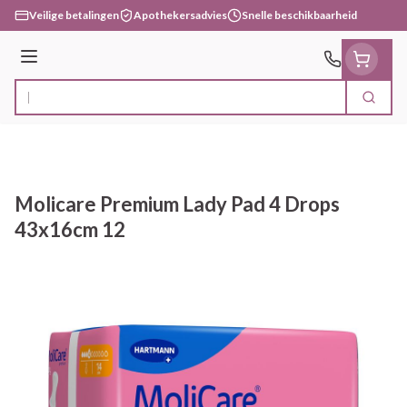
Ga naar de inhoud
Veilige betalingen
Apothekersadvies
Snelle beschikbaarheid
Menu
Zoek
Product, merk, categorie...
Molicare Premium Lady Pad 4 Drops
43x16cm 12