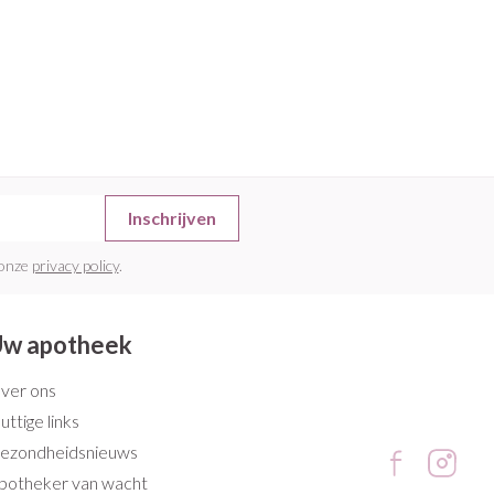
Inschrijven
 onze
privacy policy
.
w apotheek
ver ons
uttige links
ezondheidsnieuws
potheker van wacht