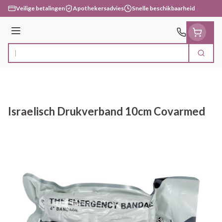
Ga naar de inhoud
Veilige betalingen
Apothekersadvies
Snelle beschikbaarheid
Menu
Zoek
Product, merk, categorie...
Israelisch Drukverband 10cm Covarmed