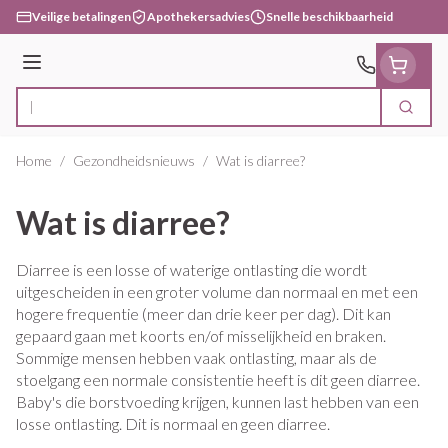
Ga naar de inhoud
Veilige betalingen
Apothekersadvies
Snelle beschikbaarheid
Menu
Zoek
Product, merk, categorie...
Home
/
Gezondheidsnieuws
/
Wat is diarree?
Wat is diarree?
Diarree is een losse of waterige ontlasting die wordt
uitgescheiden in een groter volume dan normaal en met een
hogere frequentie (meer dan drie keer per dag). Dit kan
gepaard gaan met koorts en/of misselijkheid en braken.
Sommige mensen hebben vaak ontlasting, maar als de
stoelgang een normale consistentie heeft is dit geen diarree.
Baby's die borstvoeding krijgen, kunnen last hebben van een
losse ontlasting. Dit is normaal en geen diarree.