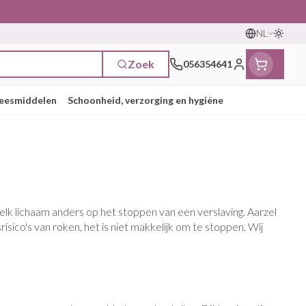
NL
Oversc
Talen
Zoek
056354641
Klant menu
eesmiddelen
Schoonheid, verzorging en hygiëne
n
ten
ts
Handen
Voedingstherapie &
Zicht
Gemmotherapie
Incontinentie
Paarden
Mineralen, vitaminen en
ten
welzijn
tonica
ren
Handverzorging
Onderleggers
elk lichaam anders op het stoppen van een verslaving. Aarzel
Ogen
Mineralen
gewrichten
Steunkousen
n
pslingerie
Handhygiëne
Luierbroekje
sico's van roken, het is niet makkelijk om te stoppen. Wij
n - detox
Neus
Vitaminen
n hygiëne
Manicure & pedicure
Inlegverband
Keel
n supplementen
Incontinentieslips
Botten, spieren en
Toon meer
gewrichten
armtetherapie
ogels
Fytotherapie
Wondzorg