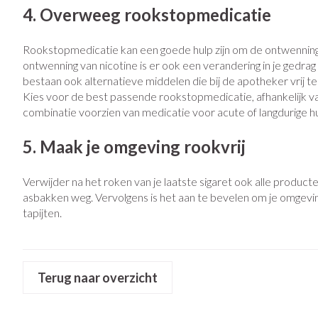
Eelt
4. Overweeg rookstopmedicatie
Zuurstof
Eksteroog - likd
Ademhalingsst
Rookstopmedicatie kan een goede hulp zijn om de ontwenningsv
Toon meer
ontwenning van nicotine is er ook een verandering in je gedrag
bestaan ook alternatieve middelen die bij de apotheker vrij te 
Spieren en gew
Kies voor de best passende rookstopmedicatie, afhankelijk van 
combinatie voorzien van medicatie voor acute of langdurige h
Specifiek voor
Naalden en spu
5. Maak je omgeving rookvrij
Lichaamsverzorg
Spuiten
Infecties
Deodorant
Oplossing voor i
Verwijder na het roken van je laatste sigaret ook alle produc
Gezichtsverzorg
Naalden
asbakken weg. Vervolgens is het aan te bevelen om je omgeving v
Luizen
tapijten.
Naalden voor ins
pennaalden
Toon meer
Diagnostica
Terug naar overzicht
Haar