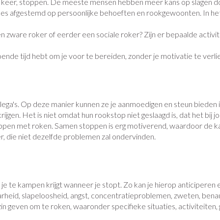
én keer, stoppen. De meeste mensen hebben meer kans op slagen doo
es afgestemd op persoonlijke behoeften en rookgewoonten. In het pl
+ categorie
Wondzorg
Ogen
EHBO
Neus
ie
ven
Homeopathie
Spieren en gewrichten
Gemoed en 
een zware roker of eerder een sociale roker? Zijn er bepaalde activi
Neus
Ogen
eskunde categorie
desinfecteren
Vilt
Ooginfecties
Podologie
Tabletten
oende tijd hebt om je voor te bereiden, zonder je motivatie te ver
Spray
Oogspoeling
Handschoenen
Anti allergische en anti
Cold - Hot th
Neussprays 
Oren
Ogen
n EHBO categorie
n
denborstels
inflammatoire middelen
Oogdruppel
warm/koud
antiviraal
Wondhelend
os
Ontzwellende middelen
Creme - gel
Verbanddoz
secten categorie
Brandwonden
pluimen
Accessoires
collega's. Op deze manier kunnen ze je aanmoedigen en steun bieden 
Glaucoom
Droge ogen
Medische hu
gen. Het is niet omdat hun rookstop niet geslaagd is, dat het bij jo
Toon meer
toppen met roken. Samen stoppen is erg motiverend, waardoor de k
elen categorie
Toon meer
Toon meer
r, die niet dezelfde problemen zal ondervinden.
en
e en
Nagels
Diabetes
Hart- en bloedvaten
Zonnebesc
Stoma
Bloedverdun
stolling
 te kampen krijgt wanneer je stopt. Zo kan je hierop anticiperen 
elt en kloven
Nagellak
Bloedglucosemeter
Aftersun
Stomazakjes
baarheid, slapeloosheid, angst, concentratieproblemen, zweten, ben
en
zin geven om te roken, waaronder specifieke situaties, activiteiten
pray
Kalk- en schimmelnagels
Teststrips en naalden
Lippen
Stomaplaatj
ires