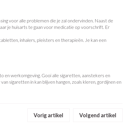
Bed
g zon
Doorliggen - decubitis
ie
Urinewegen
ing voor alle problemen die je zal ondervinden. Naast de
Toon meer
ar je huisarts te gaan voor medicatie op voorschrift. Er
id, spanning
Stoppen met roken
bletten, inhalers, pleisters en therapieën. Je kan een
 en intieme
n Orthopedie
Gezichtsreiniging -
Instrumenten
sche
ontschminken
 anticonceptie
Reinigingsmelk, - crème, -olie
Anti tumor middelen
en gel
to en werkomgeving. Gooi alle sigaretten, aanstekers en
n
an sigaretten in kan blijven hangen, zoals kleren, gordijnen en
Tonic - lotion
orging
Anesthesie
Micellair water
t
Specifiek voor de ogen
ie
Diverse geneesmiddelen
Toon meer
Vorig artikel
Volgend artikel