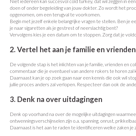
Niet iedereen kan succesvol cold turkey, dat wil zeggen in é
Vitaliteit 50+
doen of onder begeleiding van jouw dokter. Zo wordt het proc
Toon submenu voor Vitaliteit 50
opgenomen, om een terugval te voorkomen.
Thuiszorg
Huid
Plantaardige ol
Nagels en hoe
Begin met jezelf enkele belangrijke vragen te stellen. Ben je 
Natuur geneeskunde
Mond
je naar sigaretten als je gestrest of neerslachtig bent?
Toon submenu voor Natuur gene
Batterijen
Ontsmetten en 
Vervolgens kies je een datum om te stoppen. Zorg dat je vold
Droge mond
Thuiszorg en EHBO
Toebehoren
Schimmels
Spijsvertering
Toon submenu voor Thuiszorg e
2. Vertel het aan je familie en vriende
Elektrische tan
Steriel materiaal
Koortsblaasjes - 
Dieren en insecten
Interdentaal - fl
Toon submenu voor Dieren en in
Jeuk
Vacht, huid of 
De volgende stap is het inlichten van je familie, vrienden en 
Kunstgebit
commentaar die je eventueel van andere rokers te horen zal krij
Geneesmiddelen
Daarnaast kan je op zoek gaan naar een kennis die ook wil s
Toon submenu voor Geneesmidd
Toon meer
jullie proces anders zal verlopen. Respecteer dan ook de ande
3. Denk na over uitdagingen
Voeten en ben
Aerosoltherapi
Zware benen
zuurstof
Denk op voorhand na over de mogelijke uitdagingen waarmee je
Droge voeten, e
Tabletten
ontwenningsverschijnselen zijn o.a. spanning, onrust, prikkel
Aerosol toestell
Daarnaast is het aan te raden te identificeren welke zaken je 
Blaren
Creme, gel en s
Aerosol accesso