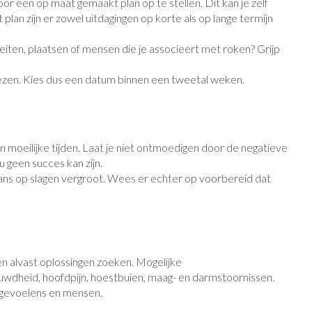
r een op maat gemaakt plan op te stellen. Dit kan je zelf
Toon meer
an zijn er zowel uitdagingen op korte als op lange termijn
Diagnosetesten en
Mond en keel
stress
Vlooien en teken
teiten, plaatsen of mensen die je associeert met roken? Grijp
meetapparatuur
Oren
Zuigtabletten
liezen. Kies dus een datum binnen een tweetal weken.
Alcoholtest
Oordopjes
erapie -
en -druppels
Spray - oplossing
Mond, muil of snavel
Bloeddrukmeter
s
Oorreiniging
Cholesteroltest
en
Oordruppels
in moeilijke tijden. Laat je niet ontmoedigen door de negatieve
Hartslagmeter
lpmiddelen
u geen succes kan zijn.
ans op slagen vergroot. Wees er echter op voorbereid dat
Toon meer
herming
ning en -
Hygiëne
Ergonomie
Aambeien
en alvast oplossingen zoeken. Mogelijke
Bad en douche
Ademhaling en zuurstof
auwdheid, hoofdpijn, hoestbuien, maag- en darmstoornissen.
, gevoelens en mensen.
e
Badkamer