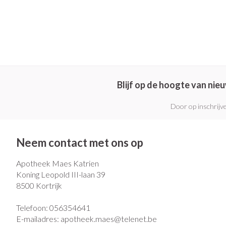
Pillendozen en
Gezichtsverzo
accessoires
Pigmentstoorni
Gevoelige huid -
huid
Gemengde huid
Blijf op de hoogte van ni
Doffe huid
Door op inschrijve
Toon meer
Neem contact met ons op
Snurken
Apotheek Maes Katrien
Koning Leopold III-laan 39
8500
Kortrijk
Telefoon:
056354641
E-mailadres:
apotheek.maes@
telenet.be