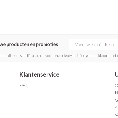
Mondmaskers
rging
Supplementen
Insectenwe
middelen
ssen
 geïrriteerde
E-mail adres
euwe producten en promoties
n te klikken, schrijft u zich in voor onze nieuwsbrief en gaat u akkoord met
Klantenservice
U
Zelfbruiner
Scheren
FAQ
O
N
G
A
V