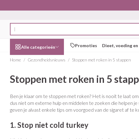
Ga naar de inhoud
Product, merk, categorie...
Promoties
Dieet, voeding en
Alle categorieën
Home
/
Gezondheidsnieuws
/
Stoppen met roken in 5 stappen
Promoties
Stoppen met roken in 5 stap
Schoonheid,
Haar en Hoofd
Afslanken
Zwangerschap
Geheugen
Aromatherapi
Lenzen en brill
Insecten
Maag darm ste
verzorging en hygiëne
Toon submenu voor Schoonheid, 
Kammen - ontw
Maaltijdvervang
Zwangerschapsli
Verstuiver
Lensproducten
Verzorging inse
Maagzuur
Ben je klaar om te stoppen met roken? Het is nooit te laat om
Dieet, voeding en
Seksualiteit
Beschadigd haar
Eetlustremmer
Borstvoeding
Essentiële oliën
Brillen
Anti insecten
Lever, galblaas 
dus niet om externe hulp en middelen te zoeken die helpen je 
vitamines
hoofdirritatie
Toon submenu voor Dieet, voedin
geven je alvast enkele tips om voorgoed van de sigaret af te 
Platte buik
Lichaamsverzorg
Complex - combi
Teken tang of pi
Braken
Styling - spray & 
Vetverbranders
Vitamines en s
Laxeermiddelen
Zwangerschap en
Zware benen
1. Stop niet cold turkey
kinderen
Verzorging
Toon submenu voor Zwangerscha
Toon meer
Toon meer
Toon meer
Oligo-element
Honden
Toon meer