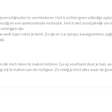
Nagelbijten
Overige diabetes producten
Zonnebank
Accessoires
oorn
Nagelversterkend
Naalden voor insulinespuiten
Voorbereidin
elsel
Hormonaal stelsel
Gynaecolog
erschijnselen te verminderen. Het is echter geen volledige oploss
Toon meer
Toon meer
Toon meer
 nodig en een aanhoudende motivatie. Het is niet noodzakelijk om na
verkrijgen zijn.
richten
Zenuwstelsel
Slapelooshe
welk type roker je bent. Zo zijn er o.a. sprays, kauwgommen, zuigta
en stress
ulp.
 mannen
iten
Make-up
Sondes, baxters en
Seksualiteit
Bandages e
catheters
hygiene
- orthopedi
verbanden
ing
Make-up penselen en
Sondes
Condooms en
Immuniteit
Allergie
gebruiksvoorwerpen
njectie
Buik
ten die met roken te maken hebben. Ga op voorhand door je huis, au
Accessoires voor sondes
Intiem welzij
Eyeliner - oogpotlood
ing
Arm
rij te maken van de rookgeur. Zo reinig je best alles waar de geur v
Baxters
Intieme verz
Mascara
Acne
Oor
ulinepen -
Elleboog
Catheters
Massage
Oogschaduw
Enkel en voe
Toon meer
Toon meer
Afslanken
Homeopath
Toon meer