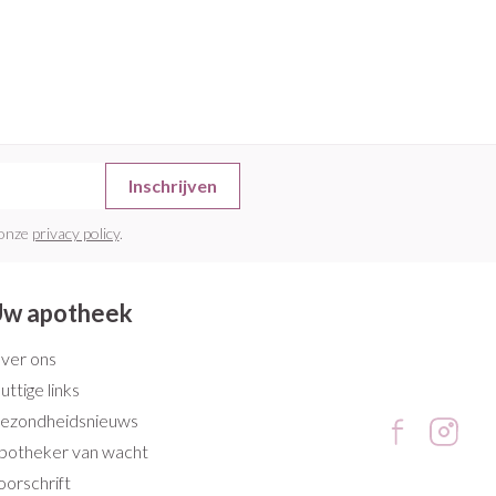
rende
Parfums en
geurproducten
Inschrijven
 onze
privacy policy
.
w apotheek
CBD
ver ons
uttige links
ezondheidsnieuws
potheker van wacht
oorschrift