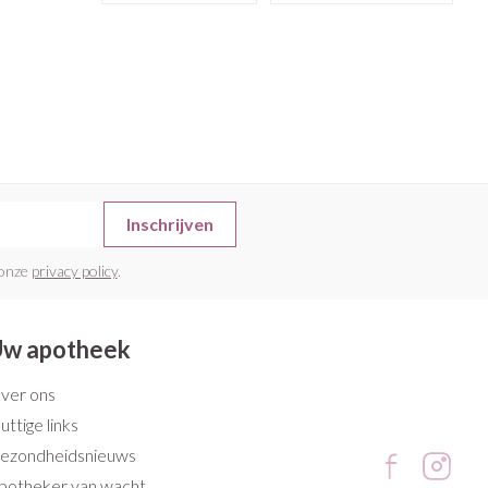
rende
Parfums en
geurproducten
Inschrijven
 onze
privacy policy
.
CBD
w apotheek
ver ons
uttige links
ezondheidsnieuws
potheker van wacht