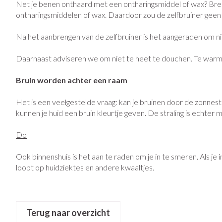
Net je benen onthaard met een ontharingsmiddel of wax? Bren
Eelt
Zuurstof
ontharingsmiddelen of wax. Daardoor zou de zelfbruiner geen 
Eksteroog - likd
Ademhalingsst
Na het aanbrengen van de zelfbruiner is het aangeraden om n
Toon meer
Daarnaast adviseren we om niet te heet te douchen. Te warm 
Spieren en gew
Specifiek voor
Naalden en spu
Bruin worden achter een raam
Lichaamsverzorg
Spuiten
Het is een veelgestelde vraag: kan je bruinen door de zonnest
Infecties
kunnen je huid een bruin kleurtje geven. De straling is echter 
Deodorant
Oplossing voor i
Gezichtsverzorg
Naalden
Do
Luizen
Naalden voor ins
Ook binnenshuis is het aan te raden om je in te smeren. Als je i
pennaalden
loopt op huidziektes en andere kwaaltjes.
Toon meer
Diagnostica
Terug naar overzicht
Haar