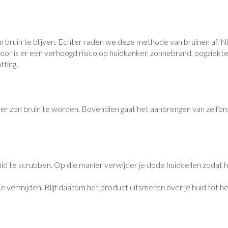
+ categorie
Wondzorg
Ogen
EHBO
Neus
ie
ven
Homeopathie
Spieren en gewrichten
Gemoed en 
 bruin te blijven. Echter raden we deze methode van bruinen af. Nie
Neus
Ogen
eskunde categorie
or is er een verhoogd risico op huidkanker, zonnebrand, oogziekte
desinfecteren
Vilt
Ooginfecties
Podologie
Tabletten
tting.
Spray
Oogspoeling
Handschoenen
Anti allergische en anti
Cold - Hot th
Neussprays 
Oren
Ogen
n EHBO categorie
denborstels
inflammatoire middelen
Oogdruppel
warm/koud
antiviraal
Wondhelend
os
Ontzwellende middelen
Creme - gel
Verbanddoz
secten categorie
Brandwonden
pluimen
Accessoires
er zon bruin te worden. Bovendien gaat het aanbrengen van zelfbru
Glaucoom
Droge ogen
Medische hu
Toon meer
elen categorie
Toon meer
Toon meer
id te scrubben. Op die manier verwijder je dode huidcellen zodat he
en
e en
Nagels
Diabetes
Hart- en bloedvaten
Zonnebesc
Stoma
Bloedverdun
stolling
vermijden. Blijf daarom het product uitsmeren over je huid tot het 
elt en kloven
Nagellak
Bloedglucosemeter
Aftersun
Stomazakjes
en
pray
Kalk- en schimmelnagels
Teststrips en naalden
Lippen
Stomaplaatj
ires