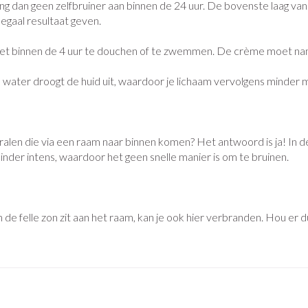
g dan geen zelfbruiner aan binnen de 24 uur. De bovenste laag van
Nagelbijten
Overige diabetes producten
Zonnebank
Accessoires
egaal resultaat geven.
oorn
Nagelversterkend
Naalden voor insulinespuiten
Voorbereidin
elsel
Hormonaal stelsel
Gynaecolog
iet binnen de 4 uur te douchen of te zwemmen. De crème moet name
Toon meer
Toon meer
Toon meer
water droogt de huid uit, waardoor je lichaam vervolgens minder 
richten
Zenuwstelsel
Slapelooshe
en stress
 mannen
iten
Make-up
Sondes, baxters en
Seksualiteit
Bandages e
catheters
hygiene
- orthopedi
verbanden
ing
Make-up penselen en
ralen die via een raam naar binnen komen? Het antwoord is ja! In de
Sondes
Condooms en
Immuniteit
Allergie
gebruiksvoorwerpen
minder intens, waardoor het geen snelle manier is om te bruinen.
njectie
Buik
Accessoires voor sondes
Intiem welzij
Eyeliner - oogpotlood
ing
Arm
Baxters
Intieme verz
Mascara
Acne
Oor
ulinepen -
Elleboog
n de felle zon zit aan het raam, kan je ook hier verbranden. Hou er d
Catheters
Massage
Oogschaduw
Enkel en voe
Toon meer
Toon meer
Afslanken
Homeopath
Toon meer