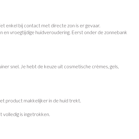
Toon meer
Diagnosetesten en
Mond en keel
stress
Vlooien en teken
t enkel bij contact met directe zon is er gevaar.
meetapparatuur
Oren
n en vroegtijdige huidveroudering. Eerst onder de zonnebank
Zuigtabletten
Alcoholtest
Oordopjes
erapie -
en -druppels
Spray - oplossing
Mond, muil of snavel
Bloeddrukmeter
s
Oorreiniging
Cholesteroltest
en
Oordruppels
iner snel. Je hebt de keuze uit cosmetische crèmes, gels,
Hartslagmeter
lpmiddelen
Toon meer
t product makkelijker in de huid trekt.
herming
ning en -
Hygiëne
Ergonomie
Aambeien
volledig is ingetrokken.
Bad en douche
Ademhaling en zuurstof
e
Badkamer