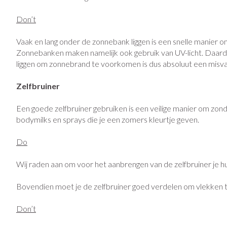
Vitaliteit 50+
Don’t
Toon submenu voor Vitaliteit 50
Thuiszorg
Huid
Plantaardige ol
Nagels en hoe
Natuur geneeskunde
Vaak en lang onder de zonnebank liggen is een snelle manier om
Mond
Toon submenu voor Natuur gene
Zonnebanken maken namelijk ook gebruik van UV-licht. Daardo
Batterijen
Ontsmetten en 
liggen om zonnebrand te voorkomen is dus absoluut een misva
Droge mond
Thuiszorg en EHBO
Toebehoren
Schimmels
Spijsvertering
Toon submenu voor Thuiszorg e
Elektrische tan
Zelfbruiner
Steriel materiaal
Koortsblaasjes - 
Dieren en insecten
Interdentaal - fl
Toon submenu voor Dieren en in
Jeuk
Vacht, huid of 
Een goede zelfbruiner gebruiken is een veilige manier om zond
Kunstgebit
bodymilks en sprays die je een zomers kleurtje geven.
Geneesmiddelen
Toon submenu voor Geneesmidd
Toon meer
Do
Wij raden aan om voor het aanbrengen van de zelfbruiner je hu
Voeten en ben
Aerosoltherapi
Zware benen
zuurstof
Bovendien moet je de zelfbruiner goed verdelen om vlekken te 
Droge voeten, e
Tabletten
Aerosol toestell
Don’t
Blaren
Creme, gel en s
Aerosol accesso