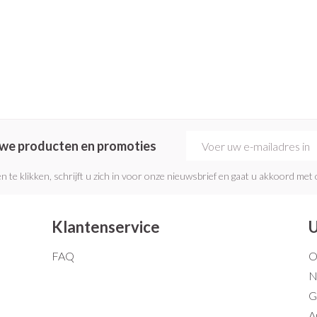
Mondmaskers
rging
Supplementen
Insectenwe
middelen
ssen
 geïrriteerde
E-mail adres
euwe producten en promoties
n te klikken, schrijft u zich in voor onze nieuwsbrief en gaat u akkoord met
Zelfbruiner
Scheren
Klantenservice
U
FAQ
O
N
G
A