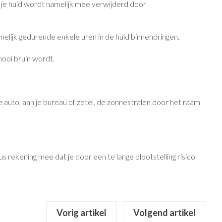
 je huid wordt namelijk mee verwijderd door
Bed
g zon
Doorliggen - decubitis
ie
Urinewegen
lijk gedurende enkele uren in de huid binnendringen.
Toon meer
mooi bruin wordt.
id, spanning
Stoppen met roken
 en intieme
n Orthopedie
Gezichtsreiniging -
Instrumenten
sche
ontschminken
 auto, aan je bureau of zetel, de zonnestralen door het raam
 anticonceptie
Reinigingsmelk, - crème, -olie
Anti tumor middelen
en gel
n
Tonic - lotion
orging
Anesthesie
Micellair water
us rekening mee dat je door een te lange blootstelling risico
t
Specifiek voor de ogen
ie
Diverse geneesmiddelen
Toon meer
Vorig artikel
Volgend artikel