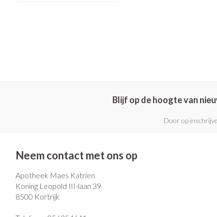
Pillendozen en
Gezichtsverzo
accessoires
Pigmentstoorni
Gevoelige huid -
huid
Gemengde huid
Doffe huid
Blijf op de hoogte van ni
Toon meer
Door op inschrijve
Snurken
Neem contact met ons op
Apotheek Maes Katrien
Koning Leopold III-laan 39
8500
Kortrijk