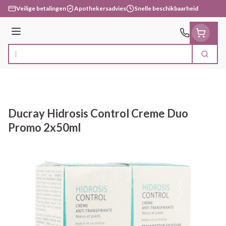
Ga naar de inhoud
Veilige betalingen
Apothekersadvies
Snelle beschikbaarheid
Menu
Zoek
Product, merk, categorie...
Ducray Hidrosis Control Creme Duo
Promo 2x50ml