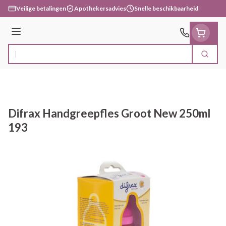
Ga naar de inhoud
Veilige betalingen
Apothekersadvies
Snelle beschikbaarheid
Menu
Zoek
Product, merk, categorie...
Difrax Handgreepfles Groot New 250ml
193