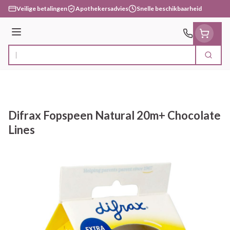
Ga naar de inhoud
Veilige betalingen
Apothekersadvies
Snelle beschikbaarheid
Menu
Zoek
Product, merk, categorie...
Difrax Fopspeen Natural 20m+ Chocolate
Lines