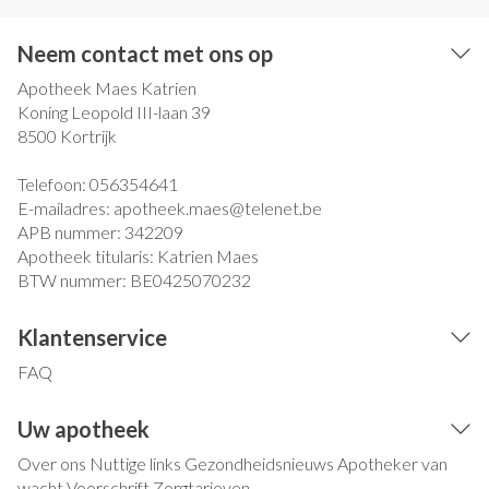
Neem contact met ons op
Apotheek Maes Katrien
Koning Leopold III-laan 39
8500
Kortrijk
Telefoon:
056354641
E-mailadres:
apotheek.maes@
telenet.be
APB nummer:
342209
Apotheek titularis:
Katrien Maes
BTW nummer:
BE0425070232
Klantenservice
FAQ
Uw apotheek
Over ons
Nuttige links
Gezondheidsnieuws
Apotheker van
wacht
Voorschrift
Zorgtarieven