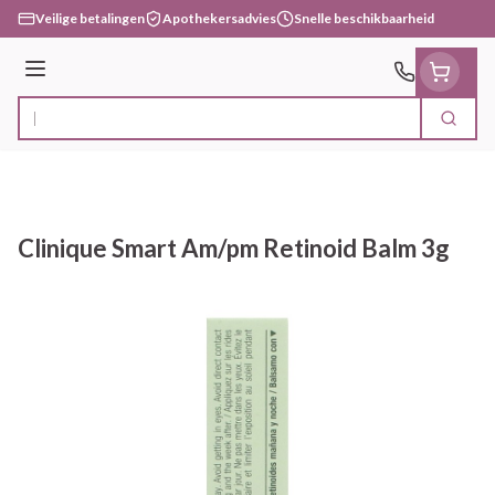
Ga naar de inhoud
Veilige betalingen
Apothekersadvies
Snelle beschikbaarheid
Menu
Zoek
Product, merk, categorie...
Clinique Smart Am/pm Retinoid Balm 3g