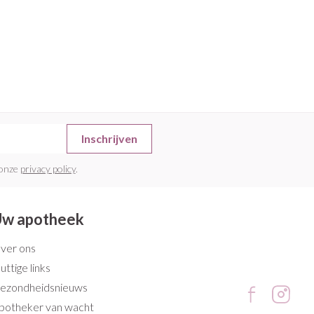
Inschrijven
 onze
privacy policy
.
w apotheek
ver ons
uttige links
ezondheidsnieuws
potheker van wacht