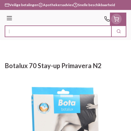
Ga naar de inhoud
Veilige betalingen
Apothekersadvies
Snelle beschikbaarheid
Menu
Zoek
Product, merk, categorie...
Botalux 70 Stay-up Primavera N2