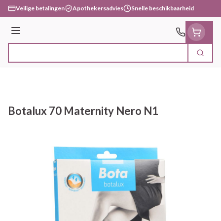
Ga naar de inhoud
Veilige betalingen
Apothekersadvies
Snelle beschikbaarheid
Menu
Zoek
Product, merk, categorie...
Botalux 70 Maternity Nero N1