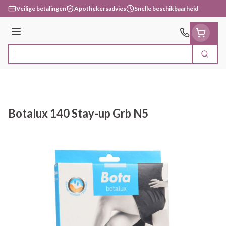
Ga naar de inhoud
Veilige betalingen
Apothekersadvies
Snelle beschikbaarheid
Menu
Zoek
Product, merk, categorie...
Botalux 140 Stay-up Grb N5