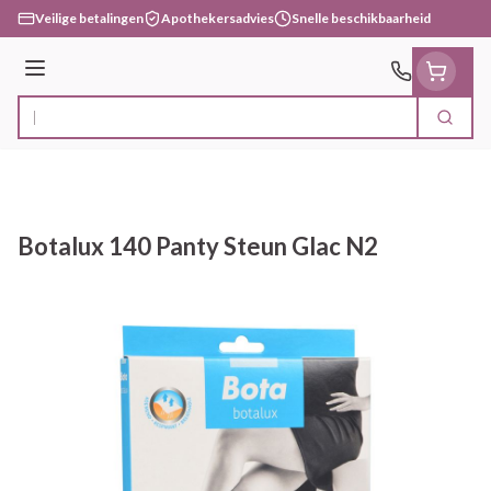
Ga naar de inhoud
Veilige betalingen
Apothekersadvies
Snelle beschikbaarheid
Menu
Zoek
Product, merk, categorie...
Botalux 140 Panty Steun Glac N2