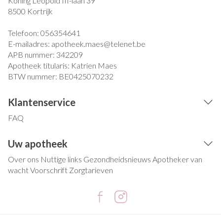
Koning Leopold III-laan 39
8500
Kortrijk
Telefoon:
056354641
E-mailadres:
apotheek.maes@
telenet.be
APB nummer:
342209
Apotheek titularis:
Katrien Maes
BTW nummer:
BE0425070232
Klantenservice
FAQ
Uw apotheek
Over ons
Nuttige links
Gezondheidsnieuws
Apotheker van
wacht
Voorschrift
Zorgtarieven