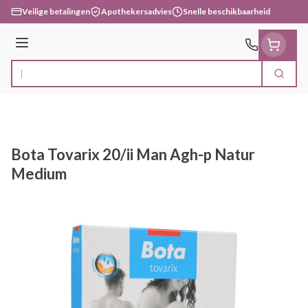
Ga naar de inhoud
Veilige betalingen
Apothekersadvies
Snelle beschikbaarheid
Menu
Zoek
Product, merk, categorie...
Bota Tovarix 20/ii Man Agh-p Natur
Medium