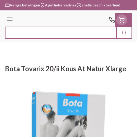
Ga naar de inhoud
Veilige betalingen
Apothekersadvies
Snelle beschikbaarheid
Menu
Zoek
Product, merk, categorie...
Bota Tovarix 20/ii Kous At Natur Xlarge