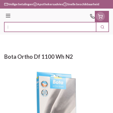
Ga naar de inhoud
Veilige betalingen
Apothekersadvies
Snelle beschikbaarheid
Menu
Zoek
Product, merk, categorie...
Bota Ortho Df 1100 Wh N2