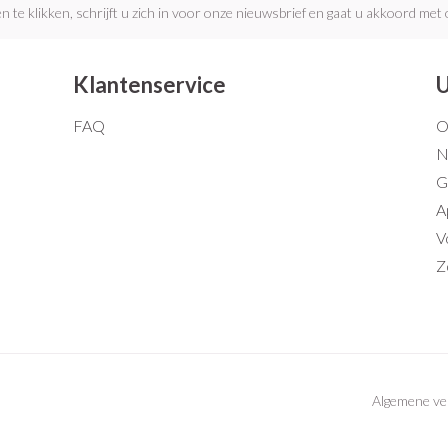
n te klikken, schrijft u zich in voor onze nieuwsbrief en gaat u akkoord met
Klantenservice
U
FAQ
O
N
G
A
V
Z
Algemene v