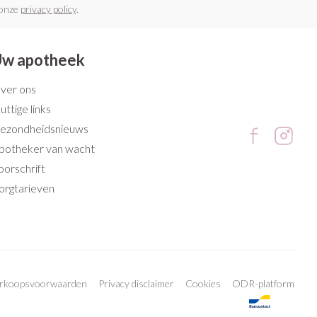
 onze
privacy policy
.
w apotheek
ver ons
uttige links
ezondheidsnieuws
potheker van wacht
oorschrift
orgtarieven
erkoopsvoorwaarden
Privacy disclaimer
Cookies
ODR-platform