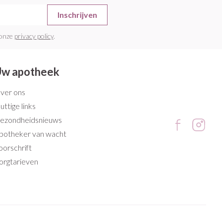
Inschrijven
 onze
privacy policy
.
w apotheek
ver ons
uttige links
ezondheidsnieuws
potheker van wacht
oorschrift
orgtarieven