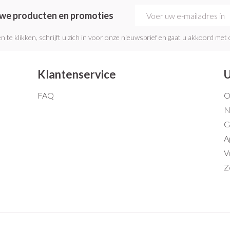
E-mail adres
euwe producten en promoties
n te klikken, schrijft u zich in voor onze nieuwsbrief en gaat u akkoord met
Klantenservice
U
FAQ
O
N
G
A
V
Z