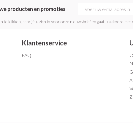
E-mail adres
euwe producten en promoties
n te klikken, schrijft u zich in voor onze nieuwsbrief en gaat u akkoord met
Klantenservice
U
FAQ
O
N
G
A
V
Z