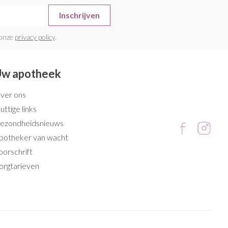
Inschrijven
 onze
privacy policy
.
w apotheek
ver ons
uttige links
ezondheidsnieuws
potheker van wacht
oorschrift
orgtarieven