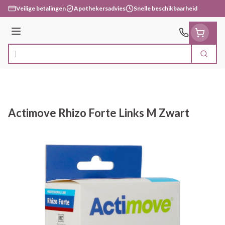
Ga naar de inhoud
Veilige betalingen
Apothekersadvies
Snelle beschikbaarheid
Menu
Zoek
Product, merk, categorie...
Actimove Rhizo Forte Links M Zwart