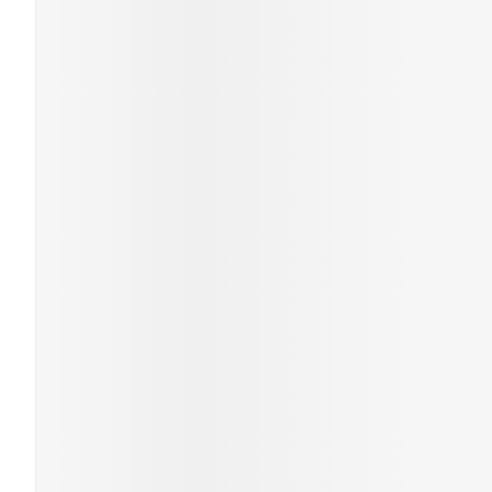
Piluliers et ac
Cheveux
Soins du visag
Taches de pigme
Peau sensible - p
Peau mixte
Peau terne
Afficher plus
Ronflement