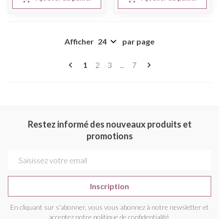
Afficher
par page
Pages
Vous lisez actuellement la page
Page
Page
Page
1
2
3
...
7
Restez informé des nouveaux produits et
promotions
Adresse mail
Inscription
En cliquant sur s'abonner, vous vous abonnez à notre newsletter et
acceptez notre
politique de confidentialité
.