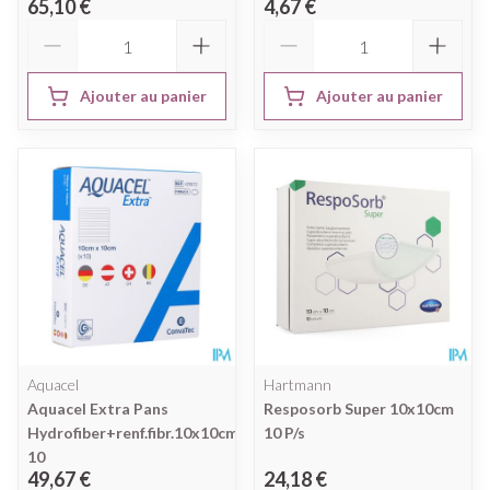
65,10 €
4,67 €
Quantité
Quantité
Ajouter au panier
Ajouter au panier
Aquacel
Hartmann
Aquacel Extra Pans
Resposorb Super 10x10cm
Hydrofiber+renf.fibr.10x10cm
10 P/s
10
49,67 €
24,18 €