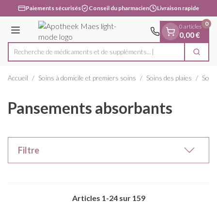
Diapositive 1 de 1
Aller au contenu
Paiements sécurisés
Conseil du pharmacien
Livraison rapide
0
0 articles
Menu
0,00 €
Recherche de médicaments
Cherc
Rechercher
Accueil
/
Soins à domicile et premiers soins
/
Soins des plaies
/
Soins
Pansements absorbants
Filtre
Articles
1
-
24
sur
159