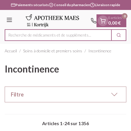
Diapositive 1 de 1
Aller au contenu
Paiements sécurisés
Conseil du pharmacien
Livraison rapide
0
0 articles
Menu
0,00 €
Recherche de médicaments et
Cherc
Rechercher
Accueil
/
Soins à domicile et premiers soins
/
Incontinence
Incontinence
Filtre
Articles
1
-
24
sur
1356