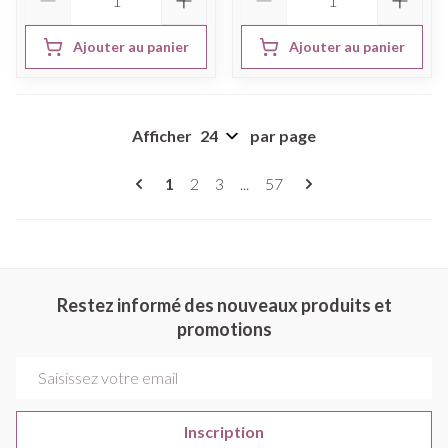
Ajouter au panier
Ajouter au panier
Afficher
par page
Pages
Vous lisez actuellement la page
Page
Page
Page
1
2
3
...
57
Restez informé des nouveaux produits et
promotions
Adresse mail
Inscription