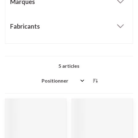
Marques
filter
Fabricants
filter
5
articles
Trier par: