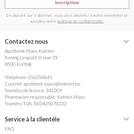
Inscription
En cliquant sur s'abonner, vous vous abonnez à notre newsletter et
acceptez notre
politique de confidentialité
.
Contactez nous
Apotheek Maes Katrien
Koning Leopold III-laan 39
8500
Kortrijk
Téléphone:
056354641
Courriel:
apotheek.maes@
telenet.be
Numéro de licence:
342209
Pharmacien responsable:
Katrien Maes
Numéro TVA:
BE0425070232
Service à la clientèle
FAQ