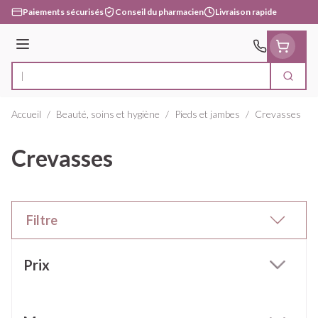
Aller au contenu
Paiements sécurisés
Conseil du pharmacien
Livraison rapide
Menu
Cherc
Rechercher
Accueil
/
Beauté, soins et hygiène
/
Pieds et jambes
/
Crevasses
Crevasses
Filtre
Passer à la liste des produits
Prix
filter