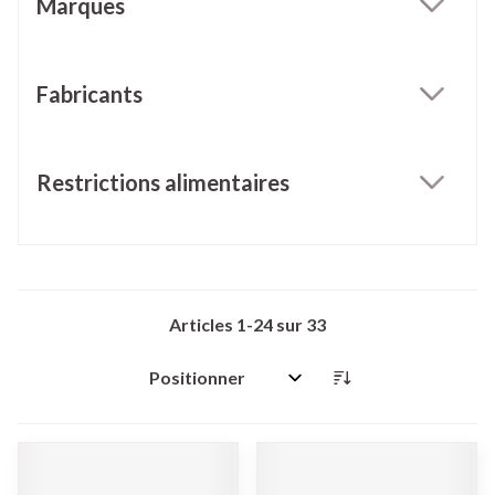
Marques
filter
Fabricants
filter
Restrictions alimentaires
filter
Articles
1
-
24
sur
33
Trier par: