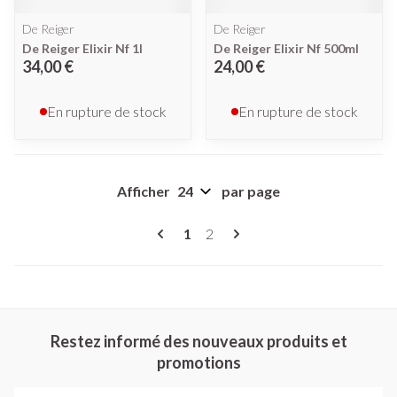
De Reiger
De Reiger
De Reiger Elixir Nf 1l
De Reiger Elixir Nf 500ml
34,00 €
24,00 €
En rupture de stock
En rupture de stock
Afficher
par page
Pages
Vous lisez actuellement la page
Page
1
2
Restez informé des nouveaux produits et
promotions
Adresse mail