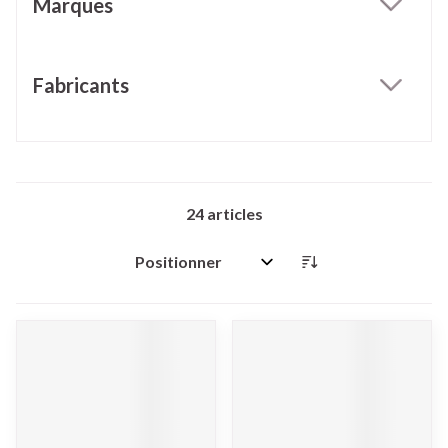
Marques
filter
Fabricants
filter
24
articles
Trier par: