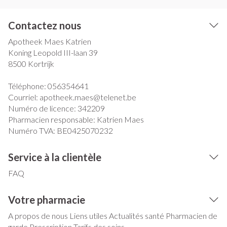
Contactez nous
Apotheek Maes Katrien
Koning Leopold III-laan 39
8500
Kortrijk
Téléphone:
056354641
Courriel:
apotheek.maes@
telenet.be
Numéro de licence:
342209
Pharmacien responsable:
Katrien Maes
Numéro TVA:
BE0425070232
Service à la clientèle
FAQ
Votre pharmacie
A propos de nous
Liens utiles
Actualités santé
Pharmacien de
garde
Prescription
Tarifs des soins