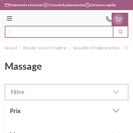
Aller au contenu
Paiements sécurisés
Conseil du pharmacien
Livraison rapide
Menu
Cherc
Rechercher
Accueil
/
Beauté, soins et hygiène
/
Sexualité et hygiène intime
/
Mas
Massage
Filtre
Passer à la liste des produits
Prix
filter