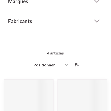
Marques
filter
Fabricants
filter
4
articles
Trier par: