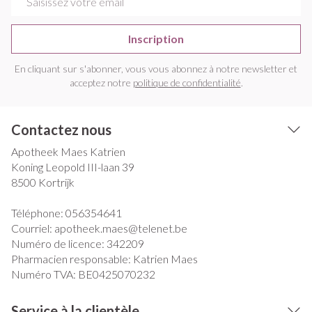
Inscription
En cliquant sur s'abonner, vous vous abonnez à notre newsletter et
acceptez notre
politique de confidentialité
.
Contactez nous
Apotheek Maes Katrien
Koning Leopold III-laan 39
8500
Kortrijk
Téléphone:
056354641
Courriel:
apotheek.maes@
telenet.be
Numéro de licence:
342209
Pharmacien responsable:
Katrien Maes
Numéro TVA:
BE0425070232
Service à la clientèle