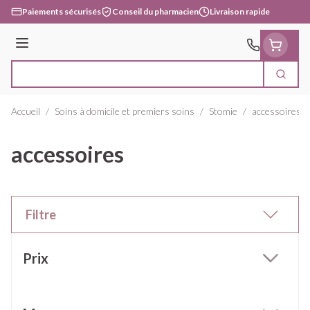
Aller au contenu
Paiements sécurisés
Conseil du pharmacien
Livraison rapide
Menu
Cherc
Rechercher
Accueil
/
Soins à domicile et premiers soins
/
Stomie
/
accessoires
accessoires
Filtre
Passer à la liste des produits
Prix
filter