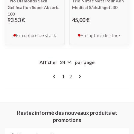
Trio Diamonds Sach
Trio Niltac Nett Pour Adh
Gelification Super Absorb.
Medical S/alc.linget. 30
100
93,53 €
45,00 €
En rupture de stock
En rupture de stock
Afficher
par page
Pages
Vous lisez actuellement la page
Page
1
2
Restez informé des nouveaux produits et
promotions
Adresse mail