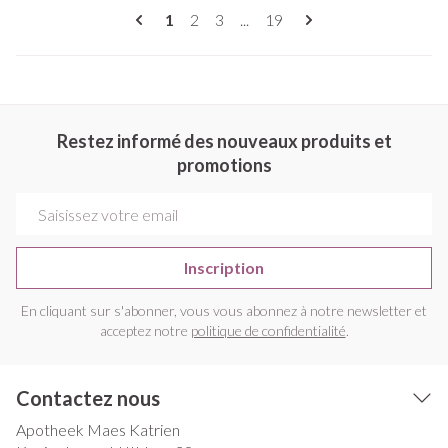
Pages
Vous lisez actuellement la page
Page
Page
Page
1
2
3
...
19
Restez informé des nouveaux produits et
promotions
Adresse mail
Inscription
En cliquant sur s'abonner, vous vous abonnez à notre newsletter et
acceptez notre
politique de confidentialité
.
Contactez nous
Apotheek Maes Katrien