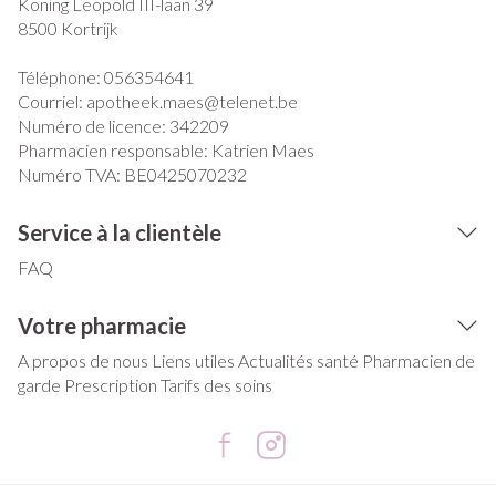
Koning Leopold III-laan 39
8500
Kortrijk
Téléphone:
056354641
Courriel:
apotheek.maes@
telenet.be
Numéro de licence:
342209
Pharmacien responsable:
Katrien Maes
Numéro TVA:
BE0425070232
Service à la clientèle
FAQ
Votre pharmacie
A propos de nous
Liens utiles
Actualités santé
Pharmacien de
garde
Prescription
Tarifs des soins