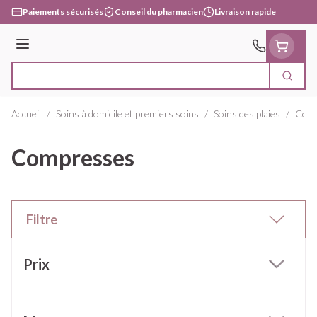
Aller au contenu
Paiements sécurisés
Conseil du pharmacien
Livraison rapide
Menu
Cherc
Rechercher
Accueil
/
Soins à domicile et premiers soins
/
Soins des plaies
/
Comp
Compresses
Filtre
Passer à la liste des produits
Prix
filter