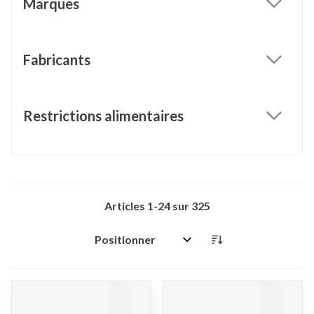
Marques
filter
Fabricants
filter
Restrictions alimentaires
filter
Articles
1
-
24
sur
325
Trier par: