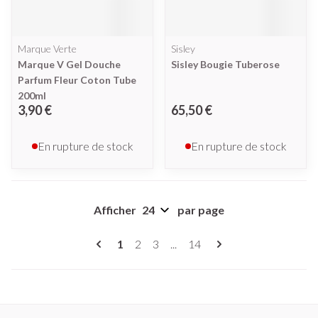
Marque Verte
Sisley
Marque V Gel Douche
Sisley Bougie Tuberose
Parfum Fleur Coton Tube
200ml
3,90 €
65,50 €
En rupture de stock
En rupture de stock
Afficher
par page
Pages
Vous lisez actuellement la page
Page
Page
Page
1
2
3
...
14