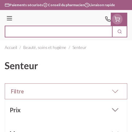
Aller au contenu
Paiements sécurisés
Conseil du pharmacien
Livraison rapide
Menu
Cherc
Rechercher
Accueil
/
Beauté, soins et hygiène
/
Senteur
Senteur
Filtre
Passer à la liste des produits
Prix
filter