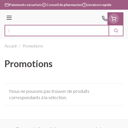
Aller au contenu
Paiements sécurisés
Conseil du pharmacien
Livraison rapide
Menu
Cherc
Rechercher
Accueil
/
Promotions
Promotions
Nous ne pouvons pas trouver de produits
correspondants à la sélection.