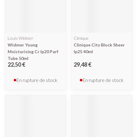
Louis Widmer
Clinique
Widmer Young
Clinique City Block Sheer
Moisturising Cr Ip20 Parf
Ip25 40ml
Tube 50ml
22,50 €
29,48 €
En rupture de stock
En rupture de stock