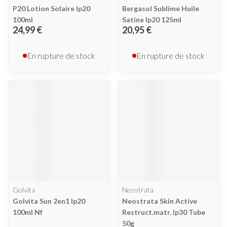
P20 Lotion Solaire Ip20
Bergasol Sublime Huile
100ml
Satine Ip20 125ml
24,99 €
20,95 €
En rupture de stock
En rupture de stock
Golvita
Neostrata
Golvita Sun 2en1 Ip20
Neostrata Skin Active
100ml Nf
Restruct.matr. Ip30 Tube
50g