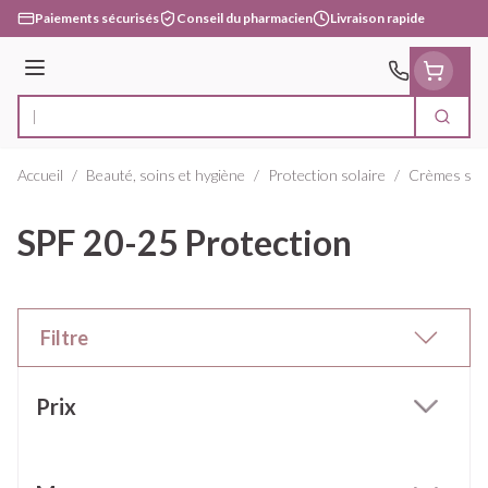
Aller au contenu
Paiements sécurisés
Conseil du pharmacien
Livraison rapide
Menu
Cherc
Rechercher
Accueil
/
Beauté, soins et hygiène
/
Protection solaire
/
Crèmes sola
SPF 20-25 Protection
Filtre
Passer à la liste des produits
Prix
filter