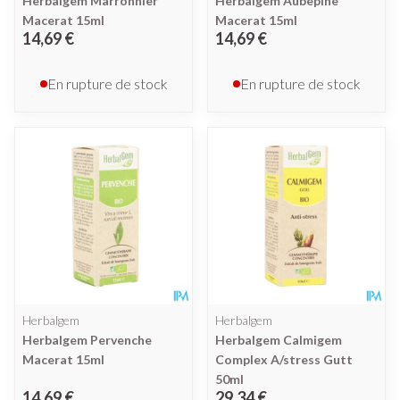
Herbalgem Marronnier
Herbalgem Aubepine
Macerat 15ml
Macerat 15ml
14,69 €
14,69 €
En rupture de stock
En rupture de stock
Herbalgem
Herbalgem
Herbalgem Pervenche
Herbalgem Calmigem
Macerat 15ml
Complex A/stress Gutt
50ml
14,69 €
29,34 €