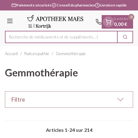
Diapositive 1 de 1
Aller au contenu
Paiements sécurisés
Conseil du pharmacien
Livraison rapide
0
0 articles
Menu
0,00 €
Recherche de médicaments et d
Cherc
Rechercher
Accueil
/
Naturopathie
/
Gemmothérapie
Gemmothérapie
Filtre
Articles
1
-
24
sur
214