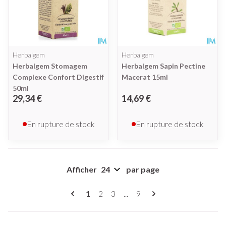
Herbalgem
Herbalgem
Herbalgem Stomagem
Herbalgem Sapin Pectine
Complexe Confort Digestif
Macerat 15ml
50ml
29,34 €
14,69 €
En rupture de stock
En rupture de stock
Afficher
par page
Pages
Vous lisez actuellement la page
Page
Page
Page
1
2
3
...
9