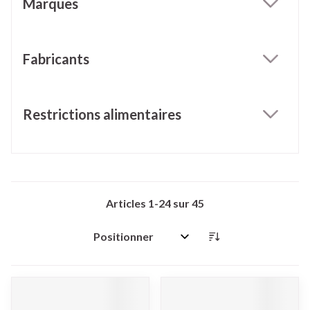
Marques
filter
Fabricants
filter
Restrictions alimentaires
filter
Articles
1
-
24
sur
45
Trier par: