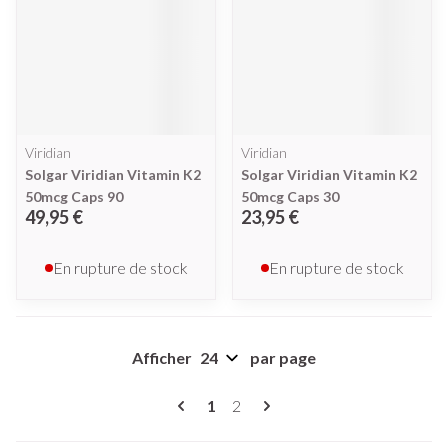
Viridian
Viridian
Solgar Viridian Vitamin K2
Solgar Viridian Vitamin K2
50mcg Caps 90
50mcg Caps 30
49,95 €
23,95 €
En rupture de stock
En rupture de stock
Afficher
par page
Pages
Vous lisez actuellement la page
Page
1
2