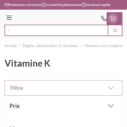
Aller au contenu
Paiements sécurisés
Conseil du pharmacien
Livraison rapide
Menu
Cherc
Rechercher
Accueil
/
Régime, alimentation & vitamines
/
Vitamines et complément
Vitamine K
Filtre
Passer à la liste des produits
Prix
filter