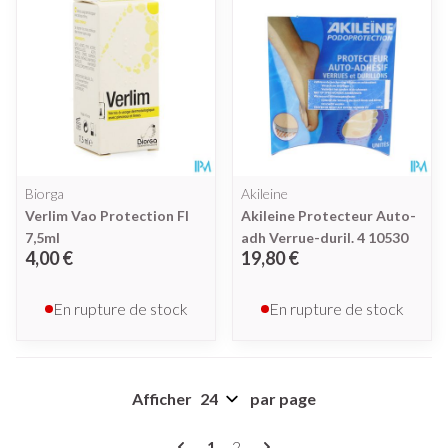
Biorga
Akileine
Verlim Vao Protection Fl
Akileine Protecteur Auto-
7,5ml
adh Verrue-duril. 4 10530
4,00 €
19,80 €
En rupture de stock
En rupture de stock
Afficher
par page
Pages
Vous lisez actuellement la page
Page
1
2