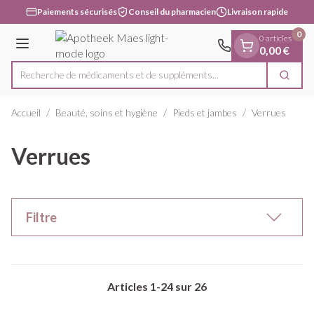
Diapositive 1 de 1
Aller au contenu
Paiements sécurisés
Conseil du pharmacien
Livraison rapide
0
0 articles
Menu
0,00 €
Recherche de médicaments et de suppl
Cherc
Rechercher
Accueil
/
Beauté, soins et hygiène
/
Pieds et jambes
/
Verrues
Verrues
Filtre
Articles
1
-
24
sur
26