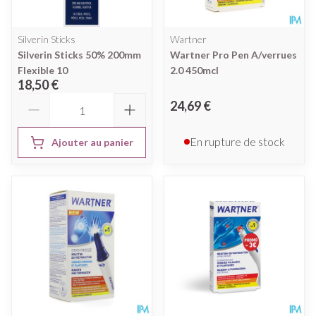
Silverin Sticks
Wartner
Silverin Sticks 50% 200mm
Wartner Pro Pen A/verrues
Flexible 10
2.0 450mcl
18,50 €
Quantité
24,69 €
En rupture de stock
Ajouter au panier