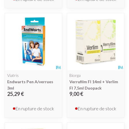
Viatris
Biorga
Endwarts Pen A/verrues
Verrufilm Fl 14ml + Verlim
3ml
Fl 7,5ml Duopack
25,29 €
9,00 €
En rupture de stock
En rupture de stock