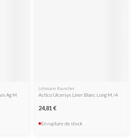
Afficher plus
nti-insectes
Senteur
Lohmann Rauscher
Aes Ag M
Actico Ulcersys Liner Blanc Long M /4
24,81 €
CBD
En rupture de stock