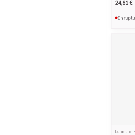
24,81 €
En ruptu
Lohmann 