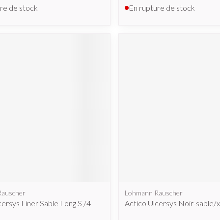
re de stock
En rupture de stock
Rauscher
Lohmann Rauscher
cersys Liner Sable Long S /4
Actico Ulcersys Noir-sable/x