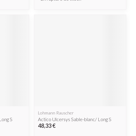
Lohmann Rauscher
Long S
Actico Ulcersys Sable-blanc/ Long S
48,33 €