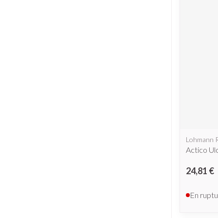
Piluliers et ac
Cheveux
Soins du visag
Taches de pigme
Peau sensible - p
Peau mixte
Peau terne
Afficher plus
Lohmann 
Actico Ul
24,81 €
Ronflement
En ruptu