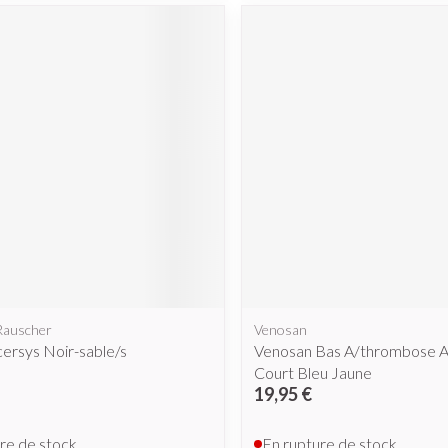
Rauscher
Venosan
cersys Noir-sable/s
Venosan Bas A/thrombose Ae
Court Bleu Jaune
19,95 €
re de stock
En rupture de stock