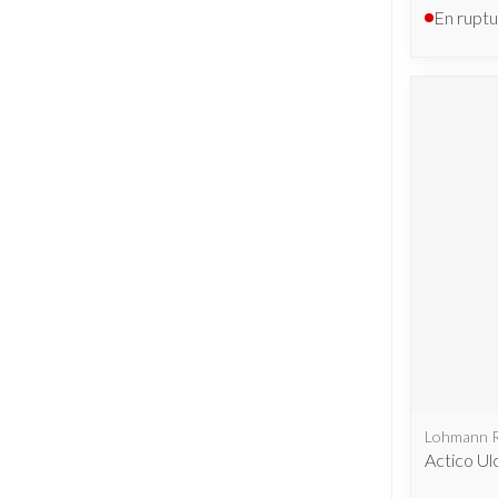
En ruptu
Lohmann 
Actico Ul