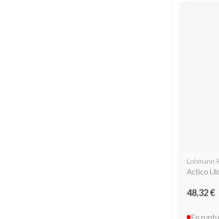
Lohmann 
Actico Ul
48,32 €
En ruptu