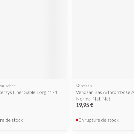
cessoires
Masques chirurgique
e
Compléments
Répulsifs a
nutritionnels
ntation
eau irritée
Rauscher
Venosan
cersys Liner Sable Long M /4
Venosan Bas A/thrombose 
Normal Nat. Nat.
19,95 €
Autobronzants
Rasage
re de stock
En rupture de stock