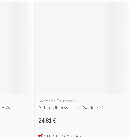
Lohmann Rauscher
s Ag l
Actico Ulcersys Liner Sable S /4
24,81 €
En rupture de stock