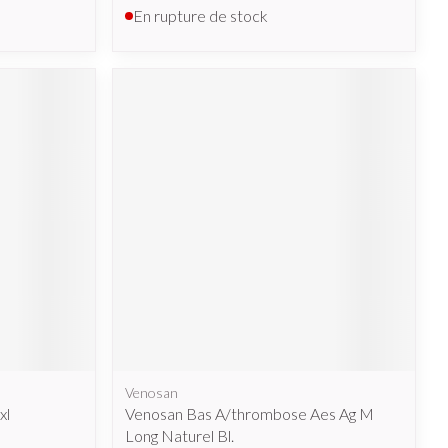
En rupture de stock
Venosan
xl
Venosan Bas A/thrombose Aes Ag M
Long Naturel Bl.