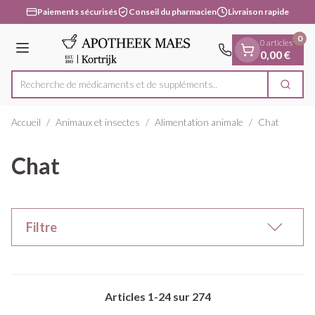
Diapositive 1 de 1
Aller au contenu
Paiements sécurisés
Conseil du pharmacien
Livraison rapide
0
0 articles
Menu
0,00 €
Recherche de médicament
Cherc
Rechercher
Accueil
/
Animaux et insectes
/
Alimentation animale
/
Chat
Chat
Filtre
Articles
1
-
24
sur
274