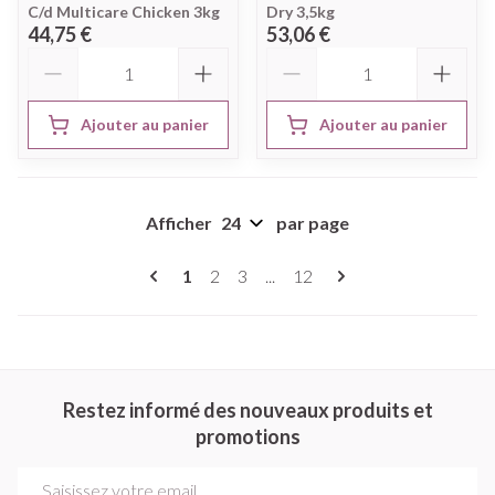
C/d Multicare Chicken 3kg
Dry 3,5kg
44,75 €
53,06 €
Quantité
Quantité
Ajouter au panier
Ajouter au panier
Afficher
par page
Pages
Vous lisez actuellement la page
Page
Page
Page
1
2
3
...
12
Restez informé des nouveaux produits et
promotions
Adresse mail