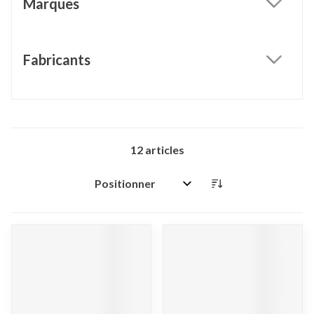
Marques
filter
Fabricants
filter
12
articles
Trier par: