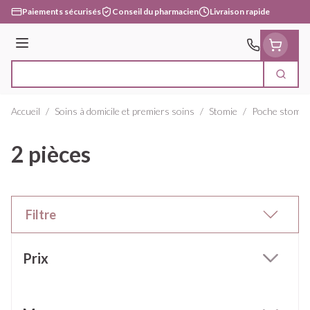
Aller au contenu
Paiements sécurisés
Conseil du pharmacien
Livraison rapide
Menu
Cherc
Rechercher
Accueil
/
Soins à domicile et premiers soins
/
Stomie
/
Poche stomie
2 pièces
Filtre
Passer à la liste des produits
Prix
filter