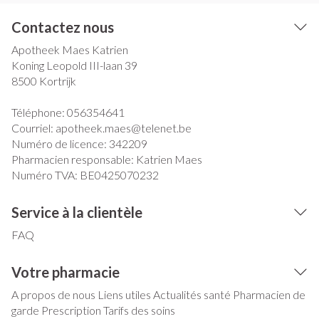
Contactez nous
Apotheek Maes Katrien
Koning Leopold III-laan 39
8500
Kortrijk
Téléphone:
056354641
Courriel:
apotheek.maes@
telenet.be
Numéro de licence:
342209
Pharmacien responsable:
Katrien Maes
Numéro TVA:
BE0425070232
Service à la clientèle
FAQ
Votre pharmacie
A propos de nous
Liens utiles
Actualités santé
Pharmacien de
garde
Prescription
Tarifs des soins